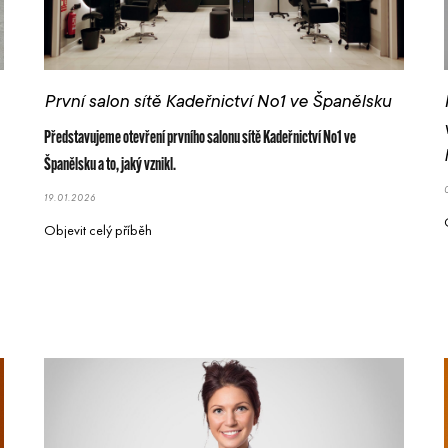
První salon sítě Kadeřnictví No1 ve Španělsku
Představujeme otevření prvního salonu sítě Kadeřnictví No1 ve
Španělsku a to, jaký vznikl.
19.01.2026
Objevit celý příběh