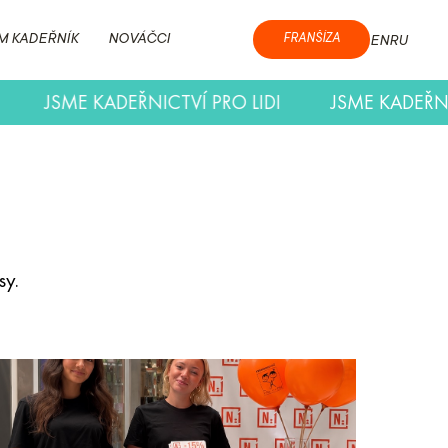
M KADEŘNÍK
NOVÁČCI
FRANŠÍZA
EN
RU
 PRO LIDI
JSME KADEŘNICTVÍ PRO LIDI
JSM
sy.