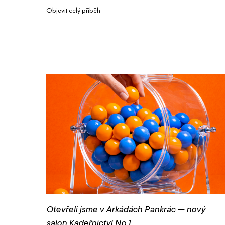
Objevit celý příběh
Otevřeli jsme v Arkádách Pankrác — nový
salon Kadeřnictví No.1