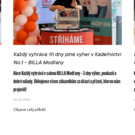
Každý vyhrává: tři dny plné výher v Kadeřnictví
No.1 – BILLA Modřany
Akce Každý vyhrává v salonu BILLA Modřany – 3 dny výher, poukazů a
dobré nálady. Děkujeme všem zákazníkům za účast a přízeň, kterou nám
projevili!
30.06.2026
Objevit celý příběh