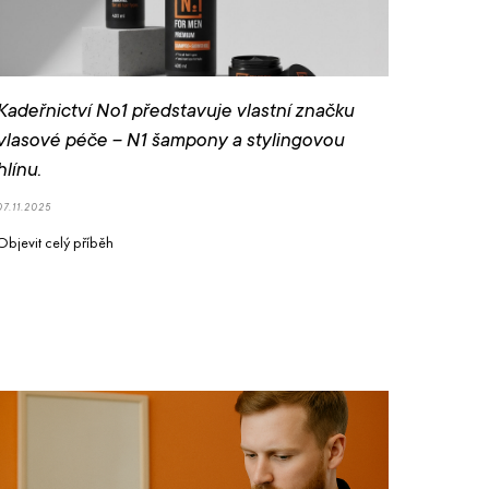
Kadeřnictví No1 představuje vlastní značku
vlasové péče – N1 šampony a stylingovou
hlínu .
07.11.2025
Objevit celý příběh