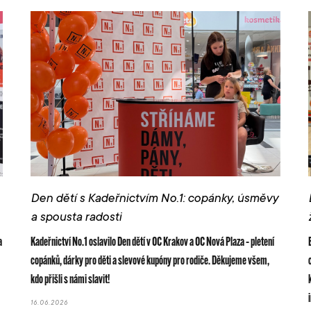
Den dětí s Kadeřnictvím No.1: copánky, úsměvy
a spousta radosti
a
Kadeřnictví No.1 oslavilo Den dětí v OC Krakov a OC Nová Plaza – pletení
copánků, dárky pro děti a slevové kupóny pro rodiče. Děkujeme všem,
kdo přišli s námi slavit!
16.06.2026