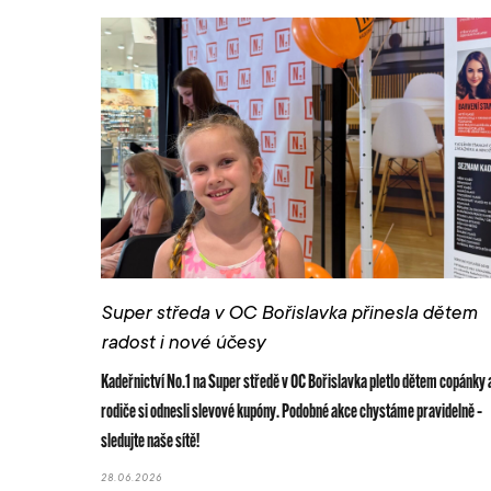
Super středa v OC Bořislavka přinesla dětem
radost i nové účesy
Kadeřnictví No.1 na Super středě v OC Bořislavka pletlo dětem copánky 
rodiče si odnesli slevové kupóny. Podobné akce chystáme pravidelně –
sledujte naše sítě!
28.06.2026