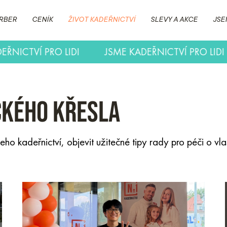
RBER
CENÍK
ŽIVOT KADEŘNICTVÍ
SLEVY A AKCE
JSE
JSME KADEŘNICTVÍ PRO LIDI
JSME KADEŘNICTVÍ
ckého křesla
ho kadeřnictví, objevit užitečné tipy rady pro péči o vla