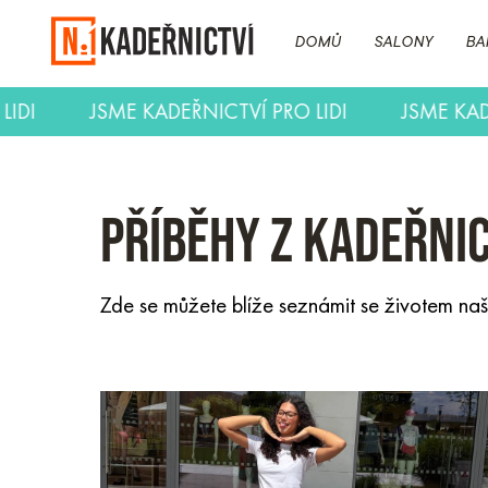
DOMŮ
SALONY
BA
CTVÍ PRO LIDI
JSME KADEŘNICTVÍ PRO LIDI
Příběhy z kadeřni
Zde se můžete blíže seznámit se životem naše