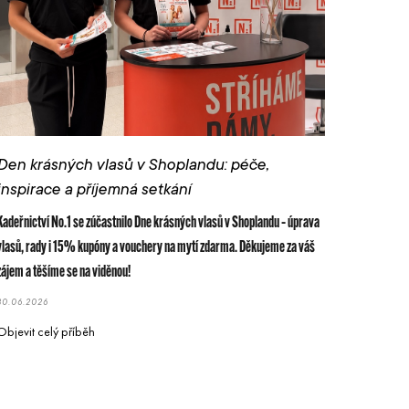
Den krásných vlasů v Shoplandu: péče,
inspirace a příjemná setkání
Kadeřnictví No.1 se zúčastnilo Dne krásných vlasů v Shoplandu – úprava
vlasů, rady i 15% kupóny a vouchery na mytí zdarma. Děkujeme za váš
zájem a těšíme se na viděnou!
30.06.2026
Objevit celý příběh