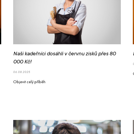
Naši kadeřníci dosáhli v červnu zisků přes 80
000 Kč!
06.08.2025
Objevit celý příběh