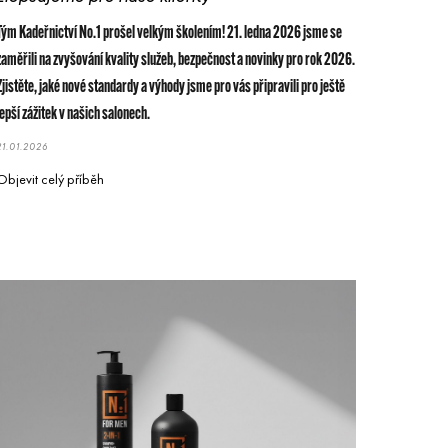
Tým Kadeřnictví No.1 prošel velkým školením! 21. ledna 2026 jsme se
zaměřili na zvyšování kvality služeb, bezpečnost a novinky pro rok 2026.
Zjistěte, jaké nové standardy a výhody jsme pro vás připravili pro ještě
lepší zážitek v našich salonech.
21.01.2026
Objevit celý příběh