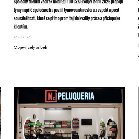
Společný firemní večírek holdingu 100 CZK Group v lednu 2026 propojil
týmy napříč společností a posílil týmovou atmosféru, respekt a pocit
sounáležitosti, které se přímo promítají do kvality práce a přístupu ke
klientům.
26.01.2026
Objevit celý příběh