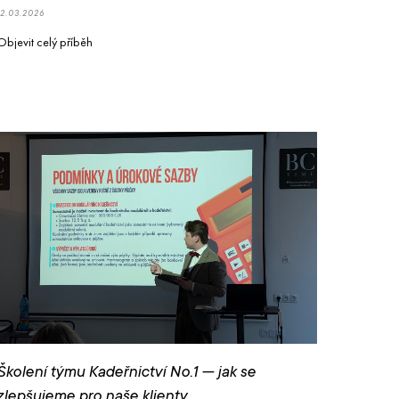
12.03.2026
Objevit celý příběh
Školení týmu Kadeřnictví No.1 — jak se
zlepšujeme pro naše klienty