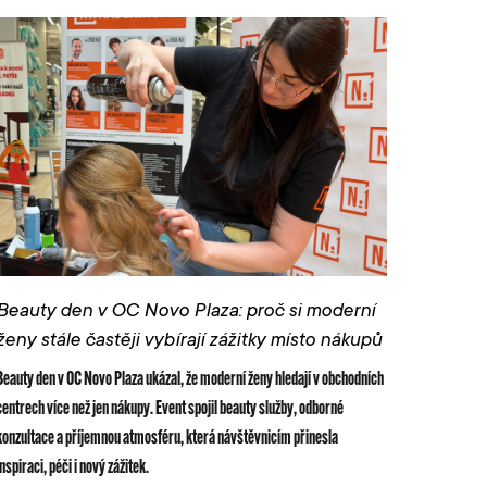
Beauty den v OC Novo Plaza: proč si moderní
ženy stále častěji vybírají zážitky místo nákupů
Beauty den v OC Novo Plaza ukázal, že moderní ženy hledají v obchodních
centrech více než jen nákupy. Event spojil beauty služby, odborné
konzultace a příjemnou atmosféru, která návštěvnicím přinesla
inspiraci, péči i nový zážitek.