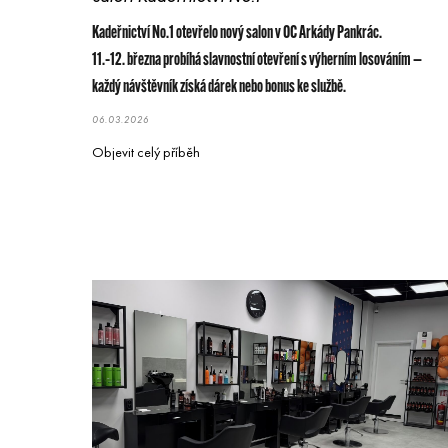
Kadeřnictví No.1 otevřelo nový salon v OC Arkády Pankrác.
11.–12. března probíhá slavnostní otevření s výherním losováním —
každý návštěvník získá dárek nebo bonus ke službě.
06.03.2026
Objevit celý příběh