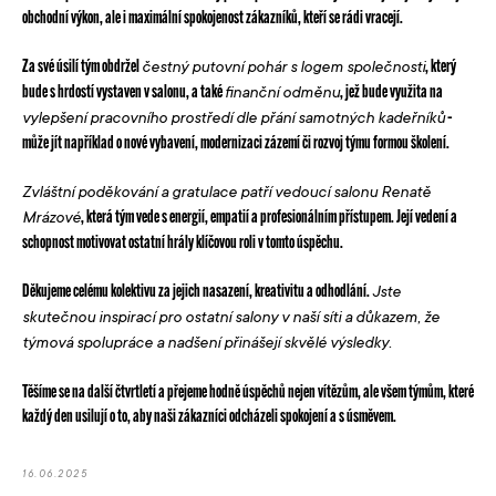
obchodní výkon, ale i maximální spokojenost zákazníků, kteří se rádi vracejí.
Za své úsilí tým obdržel
, který
čestný putovní pohár s logem společnosti
bude s hrdostí vystaven v salonu, a také
, jež bude využita na
finanční odměnu
–
vylepšení pracovního prostředí dle přání samotných kadeřníků
může jít například o nové vybavení, modernizaci zázemí či rozvoj týmu formou školení.
Zvláštní poděkování a gratulace patří vedoucí salonu Renatě
, která tým vede s energií, empatií a profesionálním přístupem. Její vedení a
Mrázové
schopnost motivovat ostatní hrály klíčovou roli v tomto úspěchu.
Děkujeme celému kolektivu za jejich nasazení, kreativitu a odhodlání.
Jste
skutečnou inspirací pro ostatní salony v naší síti a důkazem, že
týmová spolupráce a nadšení přinášejí skvělé výsledky.
Těšíme se na další čtvrtletí a přejeme hodně úspěchů nejen vítězům, ale všem týmům, které
každý den usilují o to, aby naši zákazníci odcházeli spokojení a s úsměvem.
16.06.2025