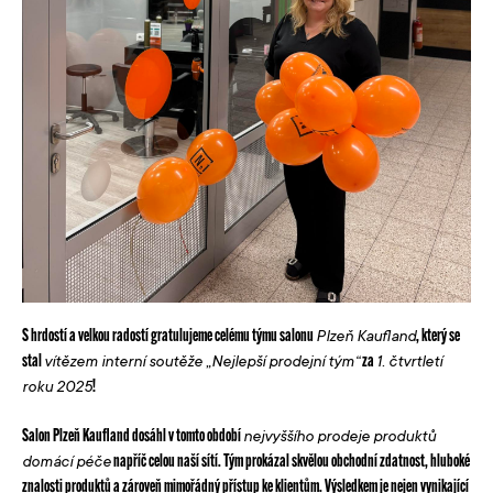
S hrdostí a velkou radostí gratulujeme celému týmu salonu
, který se
Plzeň Kaufland
stal
za
vítězem interní soutěže „Nejlepší prodejní tým“
1. čtvrtletí
!
roku 2025
Salon Plzeň Kaufland dosáhl v tomto období
nejvyššího prodeje produktů
napříč celou naší sítí. Tým prokázal skvělou obchodní zdatnost, hluboké
domácí péče
znalosti produktů a zároveň mimořádný přístup ke klientům. Výsledkem je nejen vynikající