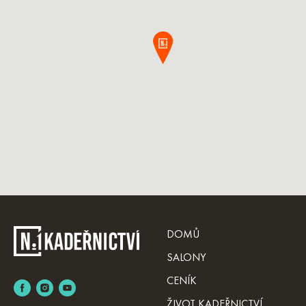
DOMŮ
SALONY
CENÍK
ŽIVOT KADEŘNICTVÍ