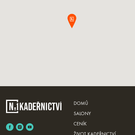
DOMŮ
SALONY
CENÍK
ŽIVOT KADEŘNICTVÍ