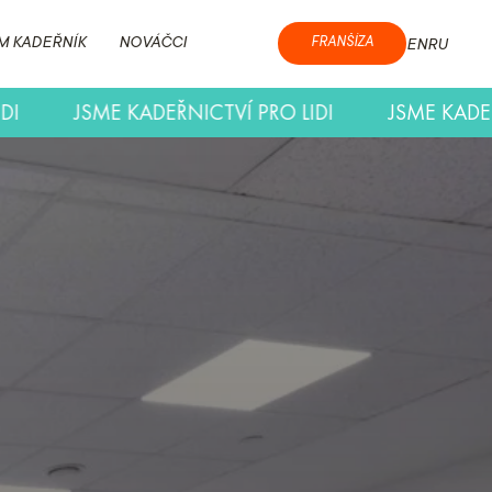
M KADEŘNÍK
NOVÁČCI
FRANŠÍZA
EN
RU
PRO LIDI
JSME KADEŘNICTVÍ PRO LIDI
JSME