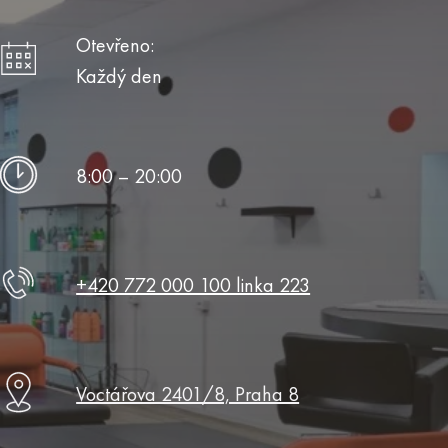
Otevřeno:
Každý den
8:00 – 20:00
+420 772 000 100 linka 223
Voctářova 2401/8, Praha 8