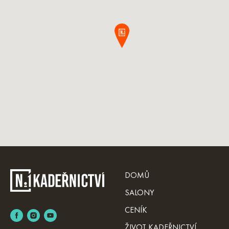
DOMŮ
SALONY
CENÍK
ŽIVOT KADEŘNICTVÍ