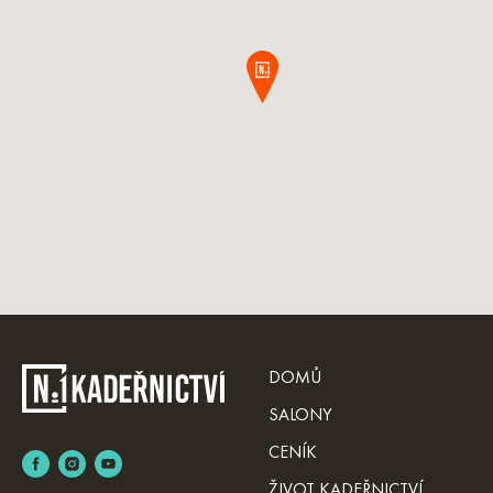
DOMŮ
SALONY
CENÍK
ŽIVOT KADEŘNICTVÍ