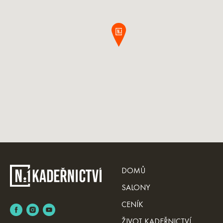
DOMŮ
SALONY
CENÍK
ŽIVOT KADEŘNICTVÍ