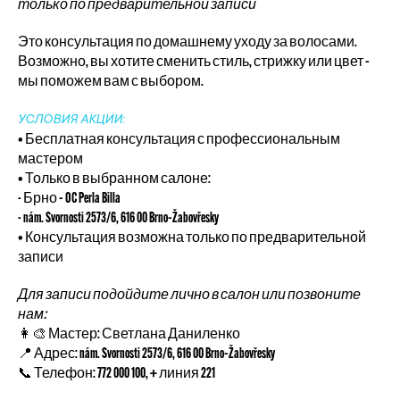
только по предварительной записи
Это консультация по домашнему уходу за волосами.
Возможно, вы хотите сменить стиль, стрижку или цвет –
мы поможем вам с выбором.
УСЛОВИЯ АКЦИИ:
• Бесплатная консультация с профессиональным
мастером
• Только в выбранном салоне:
- Брно – OC Perla Billa
- nám. Svornosti 2573/6, 616 00 Brno–Žabovřesky
• Консультация возможна только по предварительной
записи
Для записи подойдите лично в салон или позвоните
нам:
👩‍🎨 Мастер: Светлана Даниленко
📍 Адрес: nám. Svornosti 2573/6, 616 00 Brno–Žabovřesky
📞 Телефон: 772 000 100, + линия 221