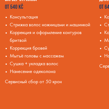
KČ
64
ОТ 540
ОТ
Консультация
Ко
Стрижка волос ножницами и машинкой
С
Коррекция и оформление контуров
Ко
бритвой
Мы
Коррекция бровей
Су
Мытьё головы с массажем
Н
Сушка + укладка волос
Серв
Нанесение одеколона
Сервисный сбор от 50 крон