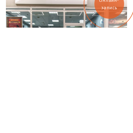
Онлайн-
запись
Хомутов – Globus
Černovická 5430, 430 03 Chomutov