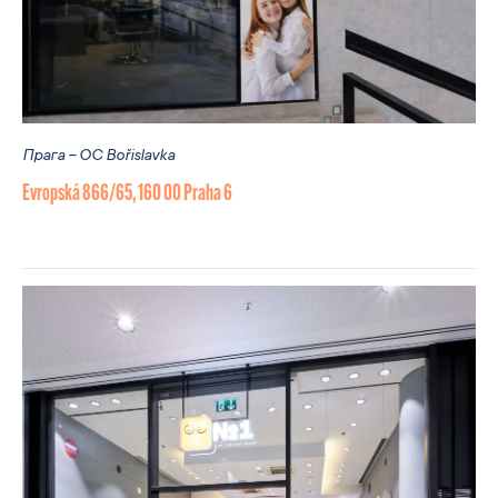
Прага – OC Bořislavka
Evropská 866/65, 160 00 Praha 6